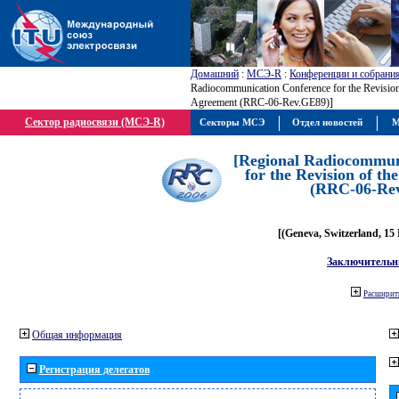
Домашний
:
МСЭ-R
:
Конференции и собрани
Radiocommunication Conference for the Revisio
Agreement (RRC-06-Rev.GE89)]
Сектор радиосвязи (МСЭ-R)
Секторы МСЭ
Отдел новостей
М
[Regional Radiocommun
for the Revision of t
(RRC-06-Re
[(Geneva, Switzerland, 15
Заключительн
Расширить
Общая информация
Регистрация делегатов