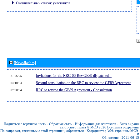
Окончательный список участников
[Newsflashes]
Invitations for the RRC-06-Rev.GE89 dispatched...
21/06/05
Second consultation on the RRC to review the GE89 Agreement
04/10/04
RRC to review the GE89 Agreement - Consultation
02/08/04
Подняться в верхнюю часть
-
Обратная связь
-
Информация для контактов
-
Знак охраны
авторского права © МСЭ 2026
Все права сохранены
По вопросам, связанным с этой страницей, обращаться :
Координатор Web-страницы МСЭ-
R
Обновлено : 2011-06-15