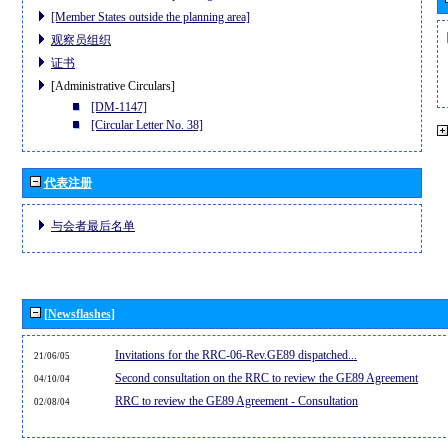
[Member States outside the planning area]
观察员组织
证书
[Administrative Circulars]
[DM-1147]
[Circular Letter No. 38]
代表注册
与会者最后名单
[Newsflashes]
Invitations for the RRC-06-Rev.GE89 dispatched...
21/06/05
Second consultation on the RRC to review the GE89 Agreement
04/10/04
RRC to review the GE89 Agreement - Consultation
02/08/04