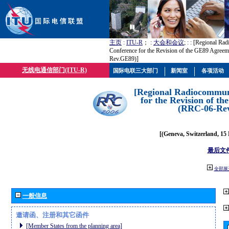
主页
:
ITU-R
； :
大会和会议
; :
: [Regional Ra
Conference for the Revision of the GE89 Agree
Rev.GE89)]
无线电通信部门(ITU-R)
国际电联三大部门
新闻室
各项活动
[Regional Radiocommun
for the Revision of t
(RRC-06-Re
[(Geneva, Switzerland, 15
最后文
全部展
一般信息
邀请函、注册和其它函件
[Member States from the planning area]