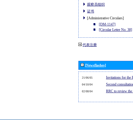
观察员组织
证书
[Administrative Circulars]
[DM-1147]
[Circular Letter No. 38]
代表注册
[Newsflashes]
Invitations for th
21/06/05
Second consultati
04/10/04
RRC to review the
02/08/04