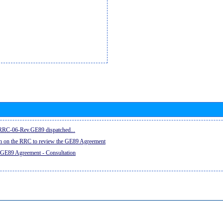
e RRC-06-Rev.GE89 dispatched...
on on the RRC to review the GE89 Agreement
 GE89 Agreement - Consultation