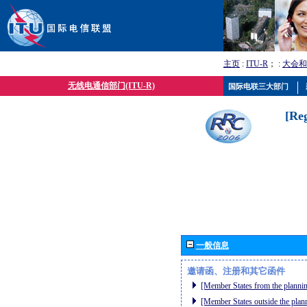
主页
:
ITU-R
； :
大会和
无线电通信部门(ITU-R)
国际电联三大部门
[Re
一般信息
邀请函、注册和其它函件
[Member States from the plannin
[Member States outside the plan