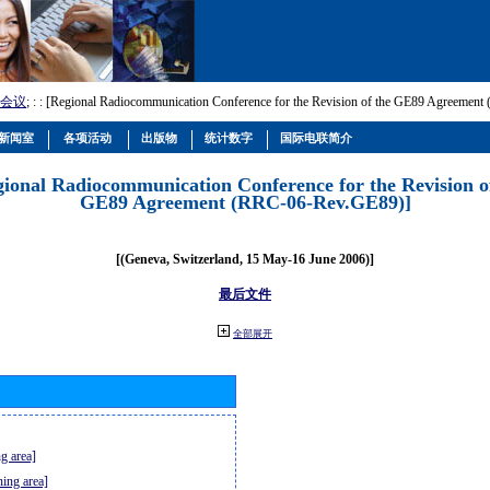
会议
; :
: [Regional Radiocommunication Conference for the Revision of the GE89 Agreemen
新闻室
各项活动
出版物
统计数字
国际电联简介
gional Radiocommunication Conference for the Revision o
GE89 Agreement (RRC-06-Rev.GE89)]
[(Geneva, Switzerland, 15 May-16 June 2006)]
最后文件
全部展开
g area]
ning area]