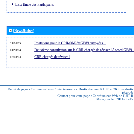
Liste finale des Participants
[Newsflashes]
Invitations pour la CRR-06-Rév.GE89 envoyées...
21/06/05
Deuxième consultation sur la CRR chargée de réviser l'Accord GE89..
04/10/04
CRR chargée de réviser l
02/08/04
Début de page
-
Commentaires
-
Contactez-nous
-
Droits d'auteur © UIT 2026
Tous droits
réservés
Contact pour cette page :
Coordinateur Web de l'UIT-R
Mis à jour le : 2011-06-15