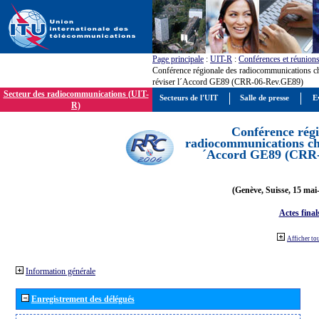
Page principale
:
UIT-R
:
Conférences et réunion
Conférence régionale des radiocommunications c
réviser l´Accord GE89 (CRR-06-Rev.GE89)
Secteur des radiocommunications (UIT-
Secteurs de l'UIT
Salle de presse
E
R)
Conférence régi
radiocommunications cha
´Accord GE89 (CRR
(Genève, Suisse, 15 mai
Actes final
Afficher to
Information générale
Enregistrement des délégués