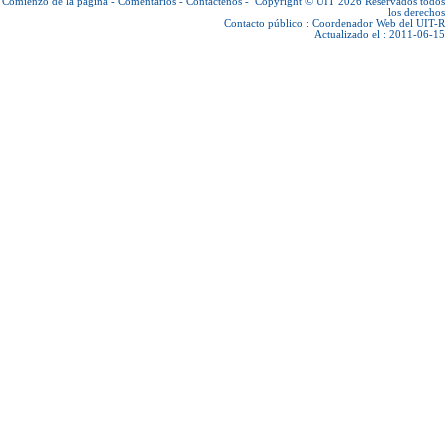
Comienzo de la página
-
Comentarios
-
Contáctenos
-
Copyright © UIT 2026
Reservados todos
los derechos
Contacto público :
Coordenador Web del UIT-R
Actualizado el : 2011-06-15