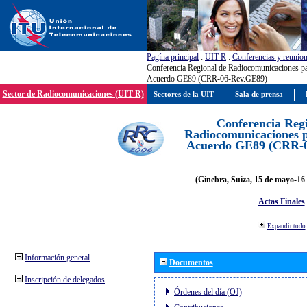
Pagína principal
:
UIT-R
:
Conferencias y reunio
Conferencia Regional de Radiocomunicaciones par
Acuerdo GE89 (CRR-06-Rev.GE89)
Sector de Radiocomunicaciones (UIT-R)
Sectores de la UIT
Sala de prensa
Conferencia Reg
Radiocomunicaciones pa
Acuerdo GE89 (CRR-
(Ginebra, Suiza, 15 de mayo-16 
Actas Finales
Expandir todo
Información general
Documentos
Inscripción de delegados
Órdenes del día (OJ)