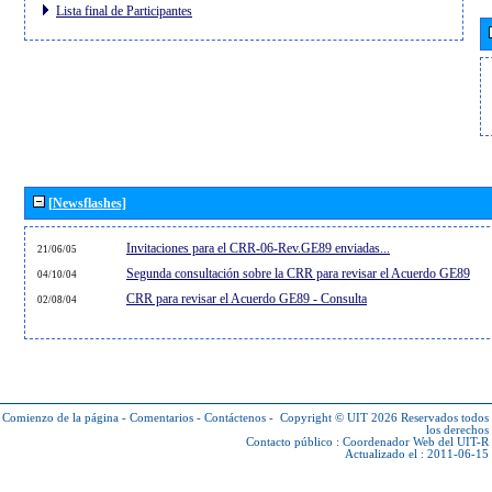
Lista final de Participantes
[Newsflashes]
Invitaciones para el CRR-06-Rev.GE89 enviadas...
21/06/05
Segunda consultación sobre la CRR para revisar el Acuerdo GE89
04/10/04
CRR para revisar el Acuerdo GE89 - Consulta
02/08/04
Comienzo de la página
-
Comentarios
-
Contáctenos
-
Copyright © UIT 2026
Reservados todos
los derechos
Contacto público :
Coordenador Web del UIT-R
Actualizado el : 2011-06-15