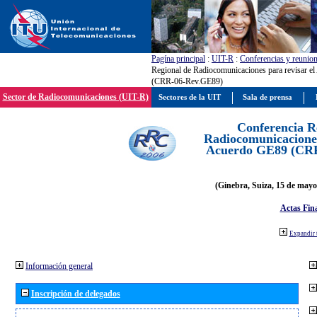
Pagína principal
:
UIT-R
:
Conferencias y reunio
Regional de Radiocomunicaciones para revisar e
(CRR-06-Rev.GE89)
Sector de Radiocomunicaciones (UIT-R)
Sectores de la UIT
Sala de prensa
Conferencia R
Radiocomunicaciones
Acuerdo GE89 (CR
(Ginebra, Suiza, 15 de mayo
Actas Fina
Expandir 
Información general
Inscripción de delegados