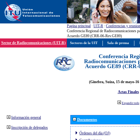
Pagína principal
:
UIT-R
:
Conferencias y reunio
Conferencia Regional de Radiocomunicaciones par
Acuerdo GE89 (CRR-06-Rev.GE89)
Sector de Radiocomunicaciones (UIT-R)
Sectores de la UIT
Sala de prensa
Conferencia Reg
Radiocomunicaciones pa
Acuerdo GE89 (CRR-
(Ginebra, Suiza, 15 de mayo-16 
Actas Finales
Expandir todo
Información general
Documentos
Inscripción de delegados
Órdenes del día (OJ)