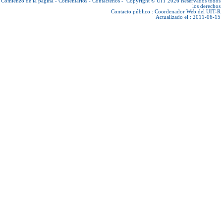
Comienzo de la página
-
Comentarios
-
Contáctenos
-
Copyright © UIT 2026
Reservados todos
los derechos
Contacto público :
Coordenador Web del UIT-R
Actualizado el : 2011-06-15