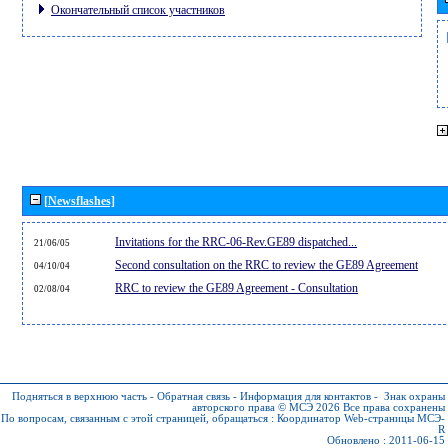
Окончательный список участников
[Newsflashes]
Invitations for the RRC-06-Rev.GE89 dispatched...
21/06/05
Second consultation on the RRC to review the GE89 Agreement
04/10/04
RRC to review the GE89 Agreement - Consultation
02/08/04
Подняться в верхнюю часть
-
Обратная связь
-
Информация для контактов
-
Знак охраны
авторского права © МСЭ 2026
Все права сохранены
По вопросам, связанным с этой страницей, обращаться :
Координатор Web-страницы МСЭ-
R
Обновлено : 2011-06-15