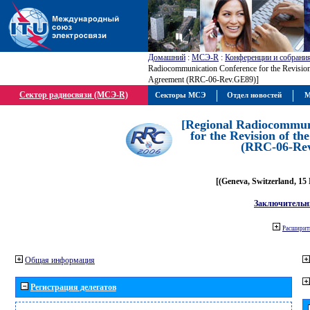
Домашний
:
МСЭ-R
:
Конференции и собрани
Radiocommunication Conference for the Revisio
Agreement (RRC-06-Rev.GE89)]
Сектор радиосвязи (МСЭ-R)
Секторы МСЭ
Отдел новостей
М
[Regional Radiocommun
for the Revision of t
(RRC-06-Re
[(Geneva, Switzerland, 15
Заключительн
Расширить
Общая информация
Регистрация делегатов