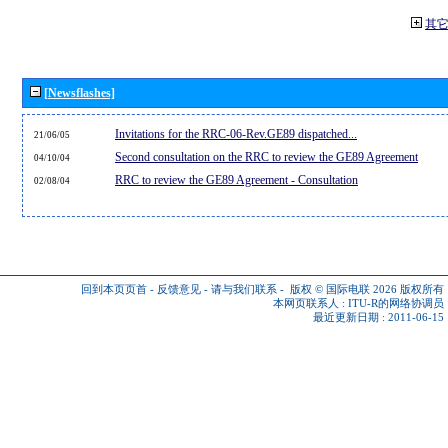
其
[Newsflashes]
Invitations for the RRC-06-Rev.GE89 dispatched...
21/06/05
Second consultation on the RRC to review the GE89 Agreement
04/10/04
RRC to review the GE89 Agreement - Consultation
02/08/04
回到本页页首
-
反馈意见
-
请与我们联系
-
版权 © 国际电联 2026
版权所有
本网页联系人 :
ITU-R的网络协调员
最近更新日期 : 2011-06-15