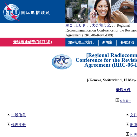
主页
:
ITU-R
； :
大会和会议
; :
: [Regional
Radiocommunication Conference for the Revisio
Agreement (RRC-06-Rev.GE89)]
无线电通信部门(ITU-R)
国际电联三大部门
新闻室
各项活动
[Regional Radiocomm
Conference for the Revisi
Agreement (RRC-06-
[(Geneva, Switzerland, 15 May-
最后文件
全部展开
一般信息
文
代表注册
出
相