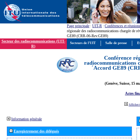
Page principale
:
UIT-R
:
Conférences et réunion
régionale des radiocommunications chargée de ré
GE89 (CRR-06-Rev.GE89)
Secteur des radiocommunications (UIT-
Secteurs de l'UIT
Salle de presse
E
R)
Conférence rég
radiocommunications ch
´Accord GE89 (CR
(Genève, Suisse, 15 ma
Actes fin
Afficher 
Information générale
Enregistrement des délégués