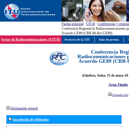
Pagína principal
:
UIT-R
:
Conferencias y reunio
Conferencia Regional de Radiocomunicaciones par
Acuerdo GE89 (CRR-06-Rev.GE89)
Sector de Radiocomunicaciones (UIT-R)
Sectores de la UIT
Sala de prensa
Conferencia Reg
Radiocomunicaciones pa
Acuerdo GE89 (CRR-
(Ginebra, Suiza, 15 de mayo-16 
Actas Finales
Expandir todo
Información general
Inscripción de delegados