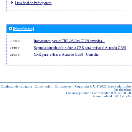
Lista final de Participantes
[Newsflashes]
Invitaciones para el CRR-06-Rev.GE89 enviadas...
21/06/05
Segunda consultación sobre la CRR para revisar el Acuerdo GE89
04/10/04
CRR para revisar el Acuerdo GE89 - Consulta
02/08/04
Comienzo de la página
-
Comentarios
-
Contáctenos
-
Copyright © UIT 2026
Reservados todos
los derechos
Contacto público :
Coordenador Web del UIT-R
Actualizado el : 2011-06-15