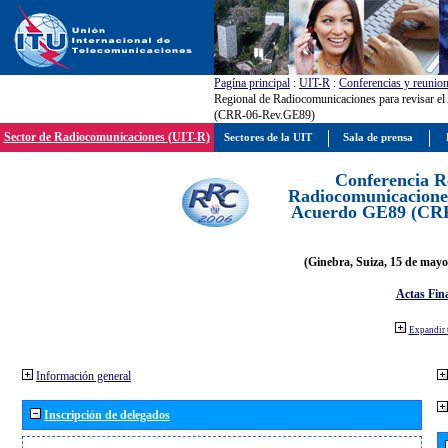
Pagína principal
:
UIT-R
:
Conferencias y reunio
Regional de Radiocomunicaciones para revisar e
(CRR-06-Rev.GE89)
Sector de Radiocomunicaciones (UIT-R)
Sectores de la UIT
Sala de prensa
Conferencia R
Radiocomunicaciones
Acuerdo GE89 (CR
(Ginebra, Suiza, 15 de mayo
Actas Fina
Expandir 
Información general
Inscripción de delegados