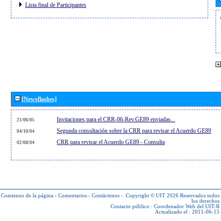
Lista final de Participantes
[Newsflashes]
Invitaciones para el CRR-06-Rev.GE89 enviadas...
21/06/05
Segunda consultación sobre la CRR para revisar el Acuerdo GE89
04/10/04
CRR para revisar el Acuerdo GE89 - Consulta
02/08/04
Comienzo de la página
-
Comentarios
-
Contáctenos
-
Copyright © UIT 2026
Reservados todos
los derechos
Contacto público :
Coordenador Web del UIT-R
Actualizado el : 2011-06-15