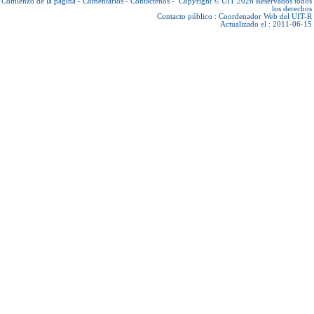
Comienzo de la página
-
Comentarios
-
Contáctenos
-
Copyright © UIT 2026
Reservados todos
los derechos
Contacto público :
Coordenador Web del UIT-R
Actualizado el : 2011-06-15