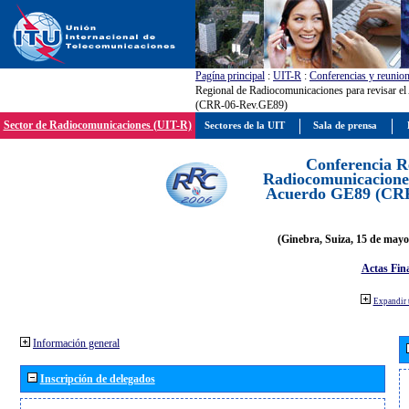
Pagína principal
:
UIT-R
:
Conferencias y reunio
Regional de Radiocomunicaciones para revisar e
(CRR-06-Rev.GE89)
Sector de Radiocomunicaciones (UIT-R)
Sectores de la UIT
Sala de prensa
Conferencia R
Radiocomunicaciones
Acuerdo GE89 (CR
(Ginebra, Suiza, 15 de mayo
Actas Fina
Expandir 
Información general
Inscripción de delegados