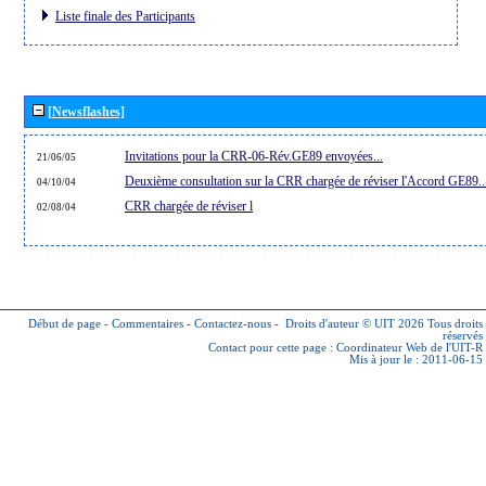
Liste finale des Participants
[Newsflashes]
Invitations pour la CRR-06-Rév.GE89 envoyées...
21/06/05
Deuxième consultation sur la CRR chargée de réviser l'Accord GE89..
04/10/04
CRR chargée de réviser l
02/08/04
Début de page
-
Commentaires
-
Contactez-nous
-
Droits d'auteur © UIT 2026
Tous droits
réservés
Contact pour cette page :
Coordinateur Web de l'UIT-R
Mis à jour le : 2011-06-15