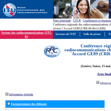
Page principale
:
UIT-R
:
Conférences et réunion
Conférence régionale des radiocommunications c
réviser l´Accord GE89 (CRR-06-Rev.GE89)
Secteur des radiocommunications (UIT-
Secteurs de l'UIT
Salle de presse
E
R)
Conférence régi
radiocommunications cha
´Accord GE89 (CRR
(Genève, Suisse, 15 mai
Actes final
Afficher to
Information générale
Enregistrement des délégués