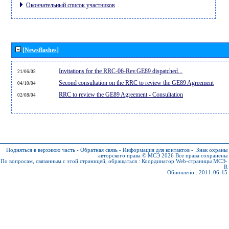
Окончательный список участников
[Newsflashes]
Invitations for the RRC-06-Rev.GE89 dispatched...
21/06/05
Second consultation on the RRC to review the GE89 Agreement
04/10/04
RRC to review the GE89 Agreement - Consultation
02/08/04
Подняться в верхнюю часть
-
Обратная связь
-
Информация для контактов
-
Знак охраны
авторского права © МСЭ 2026
Все права сохранены
По вопросам, связанным с этой страницей, обращаться :
Координатор Web-страницы МСЭ-
R
Обновлено : 2011-06-15