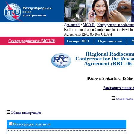
Домашний
:
МСЭ-R
:
Конференции и собрани
Radiocommunication Conference for the Revisio
Agreement (RRC-06-Rev.GE89)]
Сектор радиосвязи (МСЭ-R)
Секторы МСЭ
Отдел новостей
М
[Regional Radiocom
Conference for the Revis
Agreement (RRC-06-
[(Geneva, Switzerland, 15 May
Заключительные 
Расширить все
Общая информация
Регистрация делегатов