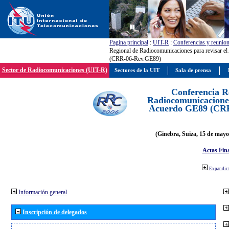
Pagína principal
:
UIT-R
:
Conferencias y reunio
Regional de Radiocomunicaciones para revisar e
(CRR-06-Rev.GE89)
Sector de Radiocomunicaciones (UIT-R)
Sectores de la UIT
Sala de prensa
Conferencia R
Radiocomunicaciones
Acuerdo GE89 (CR
(Ginebra, Suiza, 15 de mayo
Actas Fina
Expandir 
Información general
Inscripción de delegados