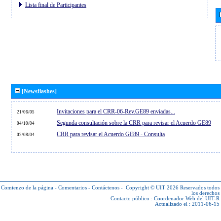
Lista final de Participantes
[Newsflashes]
Invitaciones para el CRR-06-Rev.GE89 enviadas...
21/06/05
Segunda consultación sobre la CRR para revisar el Acuerdo GE89
04/10/04
CRR para revisar el Acuerdo GE89 - Consulta
02/08/04
Comienzo de la página
-
Comentarios
-
Contáctenos
-
Copyright © UIT 2026
Reservados todos
los derechos
Contacto público :
Coordenador Web del UIT-R
Actualizado el : 2011-06-15