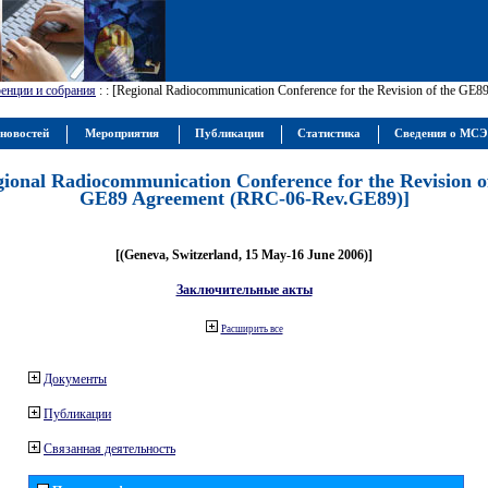
енции и собрания
:
: [Regional Radiocommunication Conference for the Revision of the GE
новостей
Мероприятия
Публикации
Статистика
Сведения о МС
gional Radiocommunication Conference for the Revision o
GE89 Agreement (RRC-06-Rev.GE89)]
[(Geneva, Switzerland, 15 May-16 June 2006)]
Заключительные акты
Расширить все
Документы
Публикации
Связанная деятельность