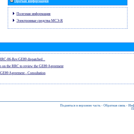
Прочая информация
Полезная информация
Электронные средства МСЭ-R
e RRC-06-Rev.GE89 dispatched...
on on the RRC to review the GE89 Agreement
 GE89 Agreement - Consultation
Подняться в верхнюю часть
-
Обратная связь
-
Инф
П