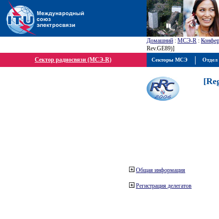
Домашний
:
МСЭ-R
:
Конфер
Rev.GE89)]
Сектор радиосвязи (МСЭ-R)
Секторы МСЭ
Отдел 
[Re
Общая информация
Регистрация делегатов