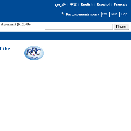
عربي
English
Español
Français
|
中文
|
|
|
Расширенный поиск
89 Agreement (RRC-06-
Э
f the