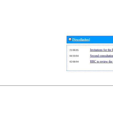
[Newsflashes]
Invitations for th
21/06/05
Second consultati
04/10/04
RRC to review the
02/08/04