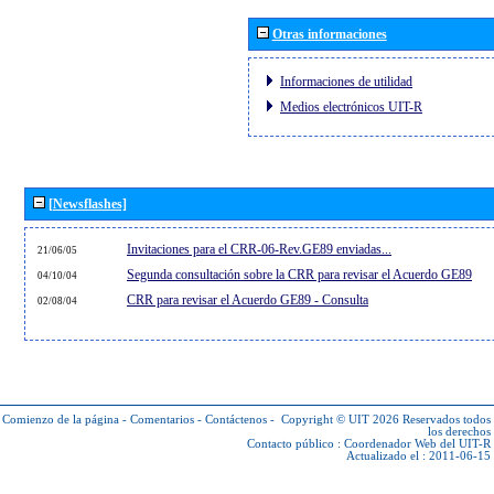
Otras informaciones
Informaciones de utilidad
Medios electrónicos UIT-R
[Newsflashes]
Invitaciones para el CRR-06-Rev.GE89 enviadas...
21/06/05
Segunda consultación sobre la CRR para revisar el Acuerdo GE89
04/10/04
CRR para revisar el Acuerdo GE89 - Consulta
02/08/04
Comienzo de la página
-
Comentarios
-
Contáctenos
-
Copyright © UIT 2026
Reservados todos
los derechos
Contacto público :
Coordenador Web del UIT-R
Actualizado el : 2011-06-15