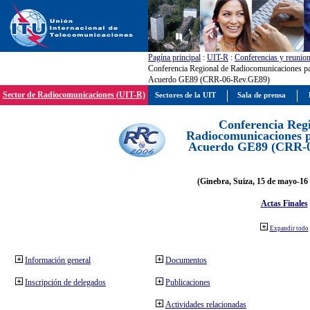
Pagína principal
:
UIT-R
:
Conferencias y reunio
Conferencia Regional de Radiocomunicaciones par
Acuerdo GE89 (CRR-06-Rev.GE89)
Sector de Radiocomunicaciones (UIT-R)
Sectores de la UIT
Sala de prensa
Conferencia Reg
Radiocomunicaciones pa
Acuerdo GE89 (CRR-
(Ginebra, Suiza, 15 de mayo-16 
Actas Finales
Expandir todo
Información general
Documentos
Inscripción de delegados
Publicaciones
Actividades relacionadas