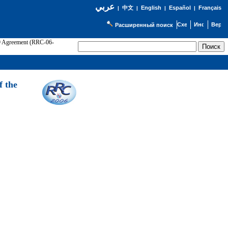
عربي
English
Español
Français
|
中文
|
|
|
Расширенный поиск
89 Agreement (RRC-06-
Э
f the