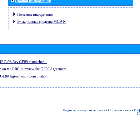
Прочая информация
Полезная информация
Электронные средства МСЭ-R
e RRC-06-Rev.GE89 dispatched...
on on the RRC to review the GE89 Agreement
 GE89 Agreement - Consultation
Подняться в верхнюю часть
-
Обратная связь
-
Инф
П