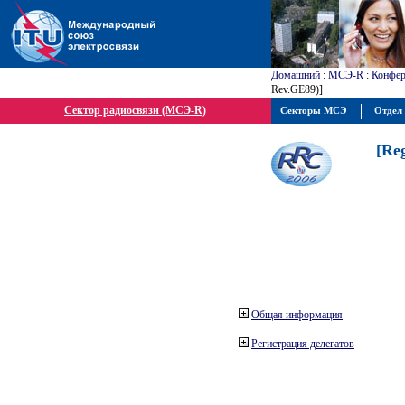
Домашний
:
МСЭ-R
:
Конфер
Rev.GE89)]
Сектор радиосвязи (МСЭ-R)
Секторы МСЭ
Отдел 
[Re
Общая информация
Регистрация делегатов