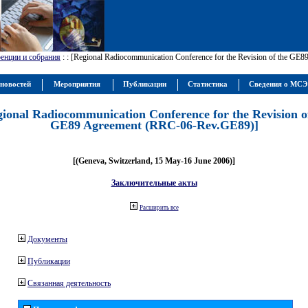
енции и собрания
:
: [Regional Radiocommunication Conference for the Revision of the GE
новостей
Мероприятия
Публикации
Статистика
Сведения о МС
gional Radiocommunication Conference for the Revision o
GE89 Agreement (RRC-06-Rev.GE89)]
[(Geneva, Switzerland, 15 May-16 June 2006)]
Заключительные акты
Расширить все
Документы
Публикации
Связанная деятельность