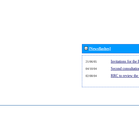
[Newsflashes]
Invitations for th
21/06/05
Second consultati
04/10/04
RRC to review the
02/08/04