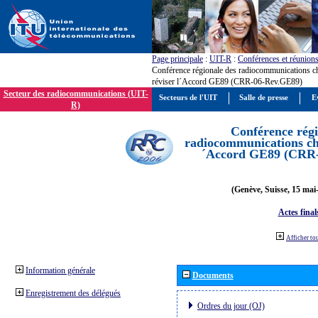
Page principale
:
UIT-R
:
Conférences et réunion
Conférence régionale des radiocommunications c
réviser l´Accord GE89 (CRR-06-Rev.GE89)
Secteur des radiocommunications (UIT-
Secteurs de l'UIT
Salle de presse
E
R)
Conférence régi
radiocommunications cha
´Accord GE89 (CRR
(Genève, Suisse, 15 mai
Actes final
Afficher to
Information générale
Documents
Enregistrement des délégués
Ordres du jour (OJ)