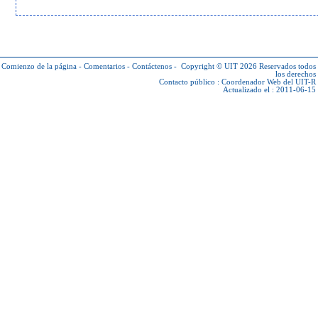
Comienzo de la página
-
Comentarios
-
Contáctenos
-
Copyright © UIT 2026
Reservados todos
los derechos
Contacto público :
Coordenador Web del UIT-R
Actualizado el : 2011-06-15