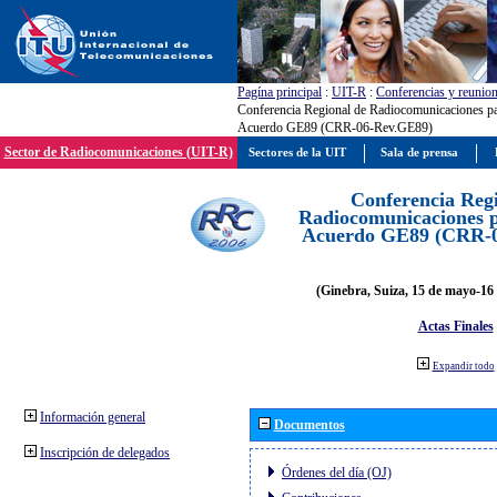
Pagína principal
:
UIT-R
:
Conferencias y reunio
Conferencia Regional de Radiocomunicaciones par
Acuerdo GE89 (CRR-06-Rev.GE89)
Sector de Radiocomunicaciones (UIT-R)
Sectores de la UIT
Sala de prensa
Conferencia Reg
Radiocomunicaciones pa
Acuerdo GE89 (CRR-
(Ginebra, Suiza, 15 de mayo-16 
Actas Finales
Expandir todo
Información general
Documentos
Inscripción de delegados
Órdenes del día (OJ)