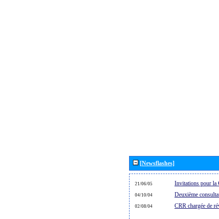
[Newsflashes]
Invitations pour 
21/06/05
Deuxième consultat
04/10/04
CRR chargée de rév
02/08/04