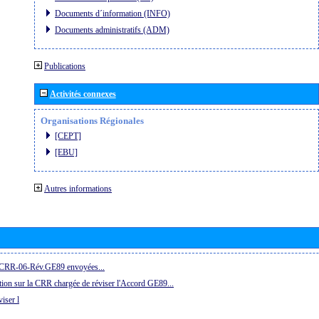
Documents d´information (INFO)
Documents administratifs (ADM)
Publications
Activités connexes
Organisations Régionales
[CEPT]
[EBU]
Autres informations
la CRR-06-Rév.GE89 envoyées...
ion sur la CRR chargée de réviser l'Accord GE89...
iser l