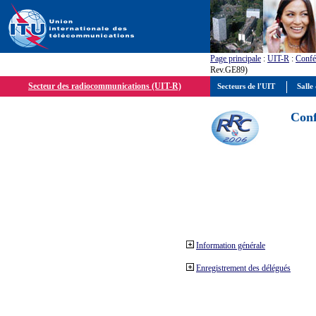
Page principale
:
UIT-R
:
Confé
Rev.GE89)
Secteur des radiocommunications (UIT-R)
Secteurs de l'UIT
Salle 
Conf
Information générale
Enregistrement des délégués