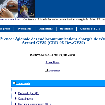
rences et réunions
:
: Conférence régionale des radiocommunications chargée de réviser l´Ac
de presse
Evénements
Publications
Statistiques
À propos de l'UIT
érence régionale des radiocommunications chargée de révi
´Accord GE89 (CRR-06-Rev.GE89)
(Genève, Suisse, 15 mai-16 juin 2006)
Actes finals
Afficher tout
Documents
Ordres du jour (OJ)
Contributions
Documents temporaires (DT)