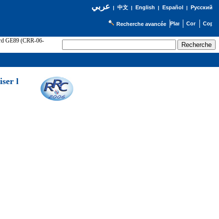
عربي
English
Español
Русский
|
中文
|
|
|
Recherche avancée
cord GE89 (CRR-06-
ser l