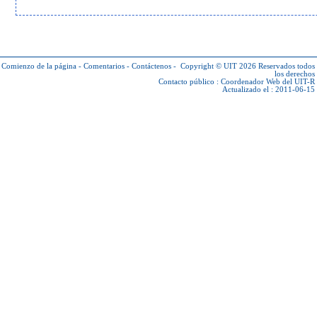
Comienzo de la página
-
Comentarios
-
Contáctenos
-
Copyright © UIT 2026
Reservados todos
los derechos
Contacto público :
Coordenador Web del UIT-R
Actualizado el : 2011-06-15