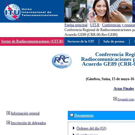
Pagína principal
:
UIT-R
:
Conferencias y reunio
Conferencia Regional de Radiocomunicaciones par
Acuerdo GE89 (CRR-06-Rev.GE89)
Sector de Radiocomunicaciones (UIT-R)
Sectores de la UIT
Sala de prensa
Conferencia Reg
Radiocomunicaciones pa
Acuerdo GE89 (CRR-
(Ginebra, Suiza, 15 de mayo-16 
Actas Finales
Expandir todo
Información general
Documentos
Inscripción de delegados
Órdenes del día (OJ)