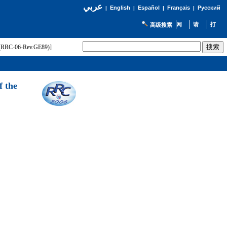
عربي
English
Español
Français
Русский
|
|
|
|
高级搜索
t (RRC-06-Rev.GE89)]
f the