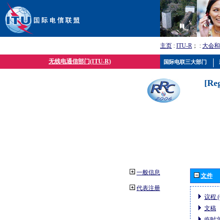
主页
:
ITU-R
； :
大会和
无线电通信部门(ITU-R)
国际电联三大部门
[Re
一般信息
文件
代表注册
议程 (
文稿
临时文