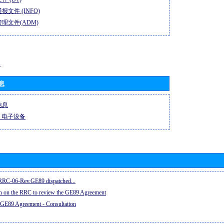
报文件 (INFO)
理文件(ADM)
动
息
信息
-R 电子设备
e RRC-06-Rev.GE89 dispatched...
on on the RRC to review the GE89 Agreement
 GE89 Agreement - Consultation