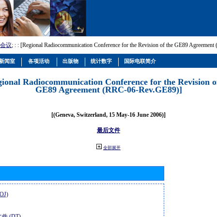
会议
; :
: [Regional Radiocommunication Conference for the Revision of the GE89 Agreemen
新闻室
各项活动
出版物
统计数字
国际电联简介
gional Radiocommunication Conference for the Revision o
GE89 Agreement (RRC-06-Rev.GE89)]
[(Geneva, Switzerland, 15 May-16 June 2006)]
最后文件
全部展开
OJ)
件 (DT)