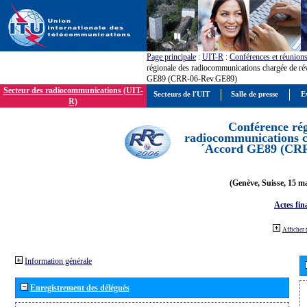
Page principale
:
UIT-R
:
Conférences et réunion
régionale des radiocommunications chargée de ré
GE89 (CRR-06-Rev.GE89)
Secteur des radiocommunications (UIT-
Secteurs de l'UIT
Salle de presse
E
R)
Conférence rég
radiocommunications ch
´Accord GE89 (CR
(Genève, Suisse, 15 ma
Actes fin
Afficher 
Information générale
Enregistrement des délégués