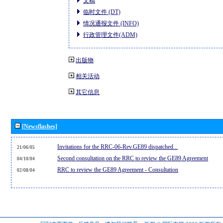
文稿
临时文件 (DT)
情况通报文件 (INFO)
行政管理文件(ADM)
出版物
相关活动
其它信息
[Newsflashes]
Invitations for the RRC-06-Rev.GE89 dispatched...
21/06/05
Second consultation on the RRC to review the GE89 Agreement
04/10/04
RRC to review the GE89 Agreement - Consultation
02/08/04