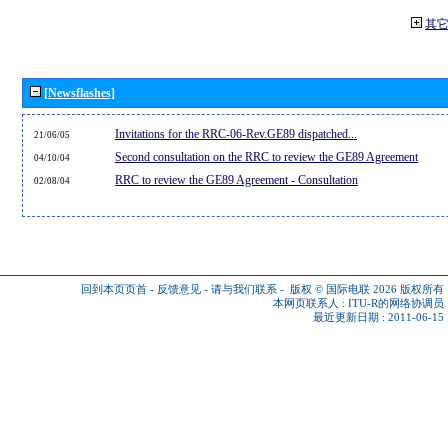
其
[Newsflashes]
Invitations for the RRC-06-Rev.GE89 dispatched...
21/06/05
Second consultation on the RRC to review the GE89 Agreement
04/10/04
RRC to review the GE89 Agreement - Consultation
02/08/04
回到本页页首
-
反馈意见
-
请与我们联系
-
版权 © 国际电联 2026
版权所有
本网页联系人 :
ITU-R的网络协调员
最近更新日期 : 2011-06-15