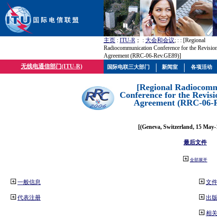
主页
:
ITU-R
； :
大会和会议
; :
: [Regional
Radiocommunication Conference for the Revisio
Agreement (RRC-06-Rev.GE89)]
无线电通信部门(ITU-R)
国际电联三大部门
新闻室
各项活动
[Regional Radiocomm
Conference for the Revisi
Agreement (RRC-06-
[(Geneva, Switzerland, 15 May-
最后文件
全部展开
一般信息
文
代表注册
出
相