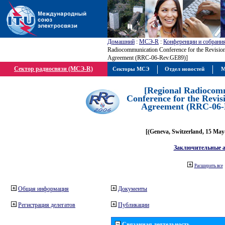
Домашний
:
МСЭ-R
:
Конференции и собрани
Radiocommunication Conference for the Revisio
Agreement (RRC-06-Rev.GE89)]
Сектор радиосвязи (МСЭ-R)
Секторы МСЭ
Отдел новостей
М
[Regional Radiocom
Conference for the Revis
Agreement (RRC-06-
[(Geneva, Switzerland, 15 May
Заключительные 
Расширить все
Общая информация
Документы
Регистрация делегатов
Публикации
Связанная деятельность