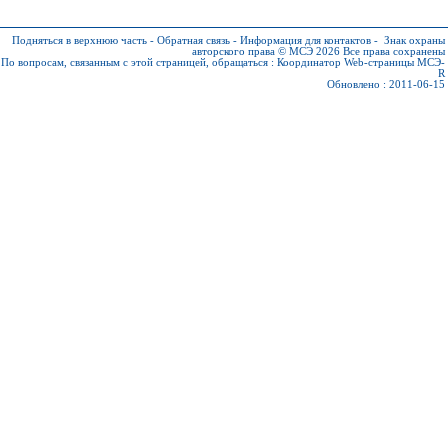
Подняться в верхнюю часть
-
Обратная связь
-
Информация для контактов
-
Знак охраны
авторского права © МСЭ 2026
Все права сохранены
По вопросам, связанным с этой страницей, обращаться :
Координатор Web-страницы МСЭ-
R
Обновлено : 2011-06-15