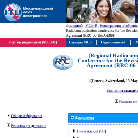
Домашний
:
МСЭ-R
:
Конференции и собрани
Radiocommunication Conference for the Revisio
Agreement (RRC-06-Rev.GE89)]
Сектор радиосвязи (МСЭ-R)
Секторы МСЭ
Отдел новостей
М
[Regional Radiocom
Conference for the Revis
Agreement (RRC-06-
[(Geneva, Switzerland, 15 May
Заключительные 
Расширить все
Общая информация
Документы
Регистрация делегатов
Повестки дня (OJ)