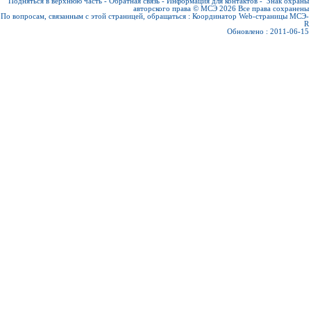
Подняться в верхнюю часть
-
Обратная связь
-
Информация для контактов
-
Знак охраны
авторского права © МСЭ 2026
Все права сохранены
По вопросам, связанным с этой страницей, обращаться :
Координатор Web-страницы МСЭ-
R
Обновлено : 2011-06-15