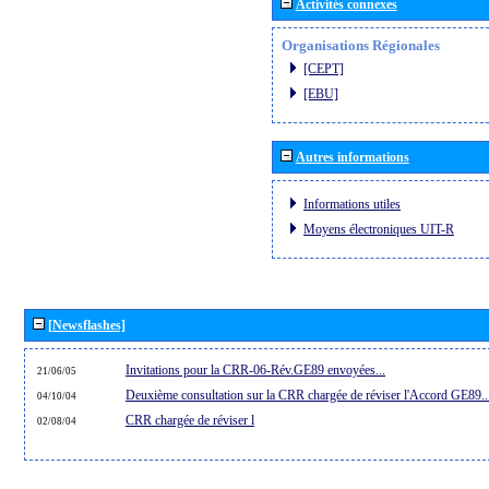
Activités connexes
Organisations Régionales
[CEPT]
[EBU]
Autres informations
Informations utiles
Moyens électroniques UIT-R
[Newsflashes]
Invitations pour la CRR-06-Rév.GE89 envoyées...
21/06/05
Deuxième consultation sur la CRR chargée de réviser l'Accord GE89..
04/10/04
CRR chargée de réviser l
02/08/04