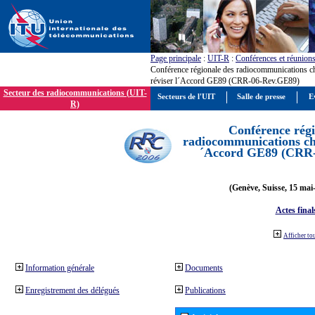
Page principale
:
UIT-R
:
Conférences et réunion
Conférence régionale des radiocommunications c
réviser l´Accord GE89 (CRR-06-Rev.GE89)
Secteur des radiocommunications (UIT-
Secteurs de l'UIT
Salle de presse
E
R)
Conférence régi
radiocommunications cha
´Accord GE89 (CRR
(Genève, Suisse, 15 mai
Actes final
Afficher to
Information générale
Documents
Enregistrement des délégués
Publications