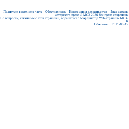
Подняться в верхнюю часть
-
Обратная связь
-
Информация для контактов
-
Знак охраны
авторского права © МСЭ 2026
Все права сохранены
По вопросам, связанным с этой страницей, обращаться :
Координатор Web-страницы МСЭ-
R
Обновлено : 2011-06-15