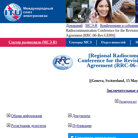
Домашний
:
МСЭ-R
:
Конференции и собрани
Radiocommunication Conference for the Revisio
Agreement (RRC-06-Rev.GE89)]
Сектор радиосвязи (МСЭ-R)
Секторы МСЭ
Отдел новостей
М
[Regional Radiocom
Conference for the Revis
Agreement (RRC-06-
[(Geneva, Switzerland, 15 May
Заключительные 
Расширить все
Общая информация
Документы
Регистрация делегатов
Публикации
Связанная деятельность