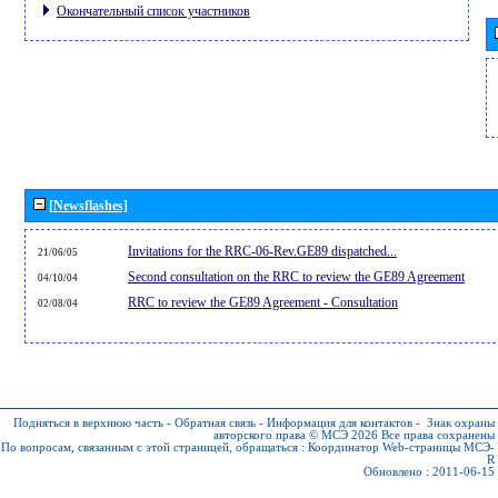
Окончательный список участников
[Newsflashes]
Invitations for the RRC-06-Rev.GE89 dispatched...
21/06/05
Second consultation on the RRC to review the GE89 Agreement
04/10/04
RRC to review the GE89 Agreement - Consultation
02/08/04
Подняться в верхнюю часть
-
Обратная связь
-
Информация для контактов
-
Знак охраны
авторского права © МСЭ 2026
Все права сохранены
По вопросам, связанным с этой страницей, обращаться :
Координатор Web-страницы МСЭ-
R
Обновлено : 2011-06-15