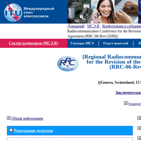
Домашний
:
МСЭ-R
:
Конференции и собрани
Radiocommunication Conference for the Revisio
Agreement (RRC-06-Rev.GE89)]
Сектор радиосвязи (МСЭ-R)
Секторы МСЭ
Отдел новостей
М
[Regional Radiocommun
for the Revision of t
(RRC-06-Re
[(Geneva, Switzerland, 15
Заключительн
Расширить
Общая информация
Регистрация делегатов