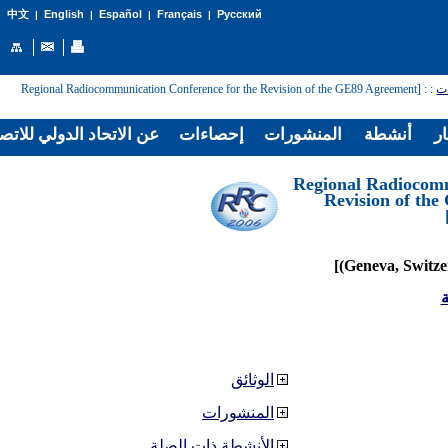
English
Español
Français
Русский
中文
|
|
|
|
: [Regional Radiocommunication Conference for the Revision of the GE89 Agreement
:
ات
ار
أنشطة
المنشورات
إحصاءات
عن الاتحاد الدولي للاتص
[Regional Radiocom
Revision of th
ة
الوثائق
المنشورات
الأنشطة ذات الصلة