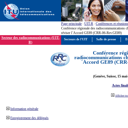
Page principale
:
UIT-R
:
Conférences et réunion
Conférence régionale des radiocommunications c
réviser l´Accord GE89 (CRR-06-Rev.GE89)
Secteur des radiocommunications (UIT-
Secteurs de l'UIT
Salle de presse
E
R)
Conférence régi
radiocommunications cha
´Accord GE89 (CRR
(Genève, Suisse, 15 mai
Actes final
Afficher to
Information générale
Enregistrement des délégués