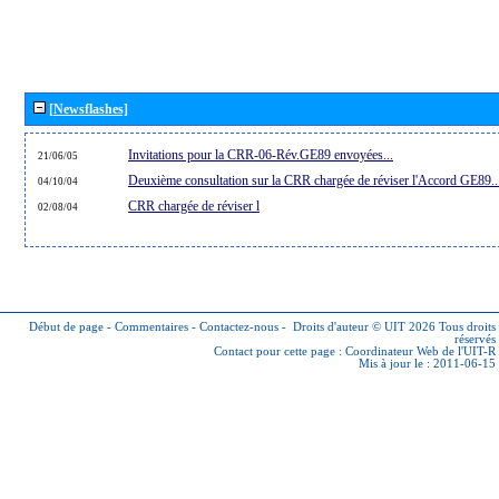
[Newsflashes]
Invitations pour la CRR-06-Rév.GE89 envoyées...
21/06/05
Deuxième consultation sur la CRR chargée de réviser l'Accord GE89..
04/10/04
CRR chargée de réviser l
02/08/04
Début de page
-
Commentaires
-
Contactez-nous
-
Droits d'auteur © UIT 2026
Tous droits
réservés
Contact pour cette page :
Coordinateur Web de l'UIT-R
Mis à jour le : 2011-06-15