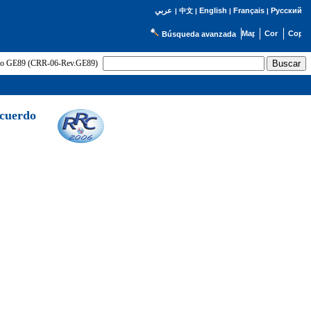
English
Français
Русский
عربي
|
中文
|
|
|
Búsqueda avanzada
uerdo GE89 (CRR-06-Rev.GE89)
Acuerdo