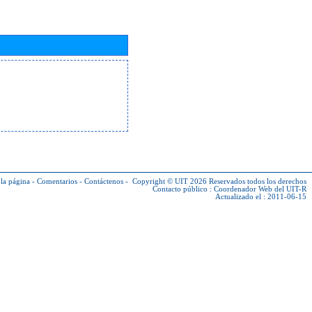
la página
-
Comentarios
-
Contáctenos
-
Copyright © UIT 2026
Reservados todos los derechos
Contacto público :
Coordenador Web del UIT-R
Actualizado el : 2011-06-15