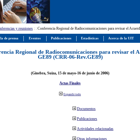
ferencias y reuniones
:
: Conferencia Regional de Radiocomunicaciones para revisar el Ac
la de prensa
Eventos
Publicaciones
Estadísticas
Acerca de la UIT
encia Regional de Radiocomunicaciones para revisar el 
GE89 (CRR-06-Rev.GE89)
(Ginebra, Suiza, 15 de mayo-16 de junio de 2006)
Actas Finales
Expandir todo
Documentos
Publicaciones
Actividades relacionadas
Otras informaciones