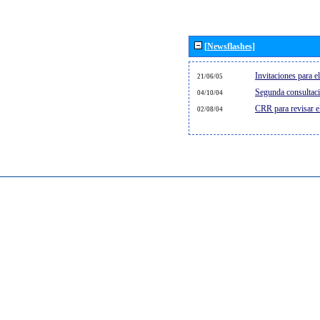
[Newsflashes]
Invitaciones para 
21/06/05
Segunda consultaci
04/10/04
CRR para revisar 
02/08/04