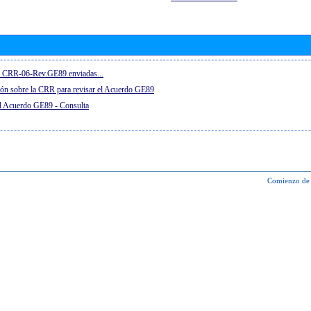
el CRR-06-Rev.GE89 enviadas...
ón sobre la CRR para revisar el Acuerdo GE89
el Acuerdo GE89 - Consulta
Comienzo de 