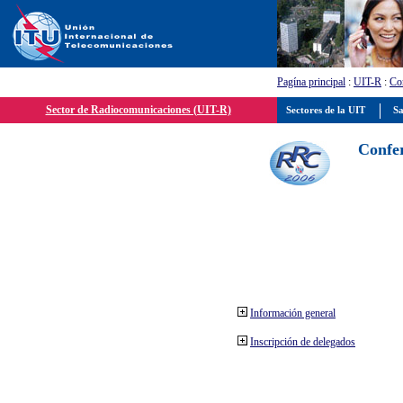
Pagína principal
:
UIT-R
:
Con
Sector de Radiocomunicaciones (UIT-R)
Sectores de la UIT
Sa
Confer
Información general
Inscripción de delegados