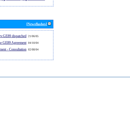
[Newsflashes]
v.GE89 dispatched...
21/06/05
the GE89 Agreement
04/10/04
ent - Consultation
02/08/04