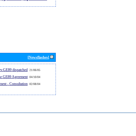
[Newsflashes]
v.GE89 dispatched...
21/06/05
the GE89 Agreement
04/10/04
ent - Consultation
02/08/04