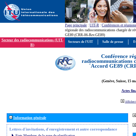
Page principale
:
UIT-R
:
Conférences et réunion
régionale des radiocommunications chargée de ré
GE89 (CRR-06-Rev.GE89)
Secteur des radiocommunications (UIT-
Secteurs de l'UIT
Salle de presse
E
R)
Conférence rég
radiocommunications ch
´Accord GE89 (CR
(Genève, Suisse, 15 ma
Actes fin
Afficher 
Information générale
Lettres d´invitations, d´enregistrement et autre correspondance
Etats Membres de la zone de planification