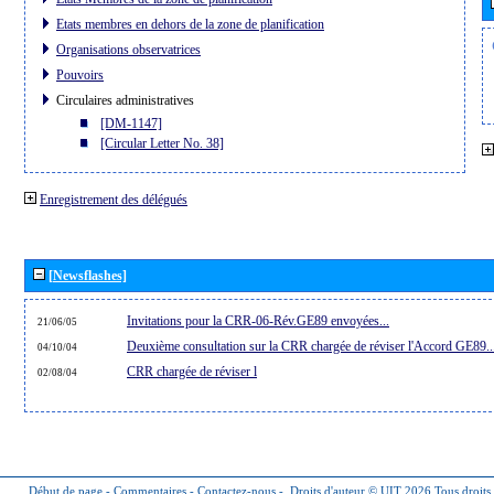
Etats membres en dehors de la zone de planification
Organisations observatrices
Pouvoirs
Circulaires administratives
[DM-1147]
[Circular Letter No. 38]
Enregistrement des délégués
[Newsflashes]
Invitations pour la CRR-06-Rév.GE89 envoyées...
21/06/05
Deuxième consultation sur la CRR chargée de réviser l'Accord GE89..
04/10/04
CRR chargée de réviser l
02/08/04
Début de page
-
Commentaires
-
Contactez-nous
-
Droits d'auteur © UIT 2026
Tous droits