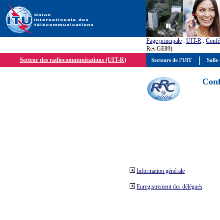
Page principale
:
UIT-R
:
Confé
Rev.GE89)
Secteur des radiocommunications (UIT-R)
Secteurs de l'UIT
Salle 
Conf
Information générale
Enregistrement des délégués