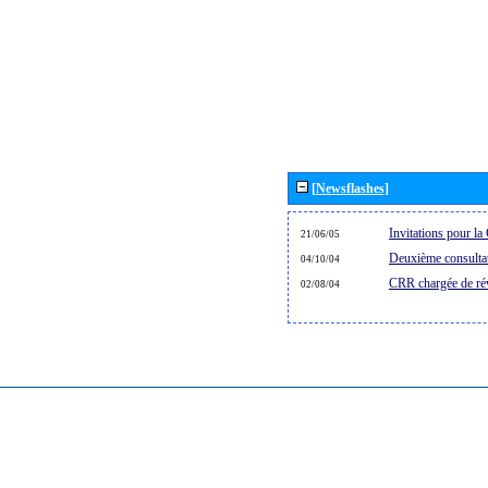
[Newsflashes]
Invitations pour 
21/06/05
Deuxième consultat
04/10/04
CRR chargée de rév
02/08/04