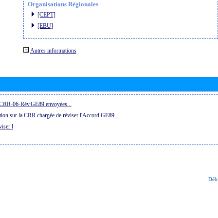
Organisations Régionales
[CEPT]
[EBU]
Autres informations
la CRR-06-Rév.GE89 envoyées...
ion sur la CRR chargée de réviser l'Accord GE89...
iser l
Déb