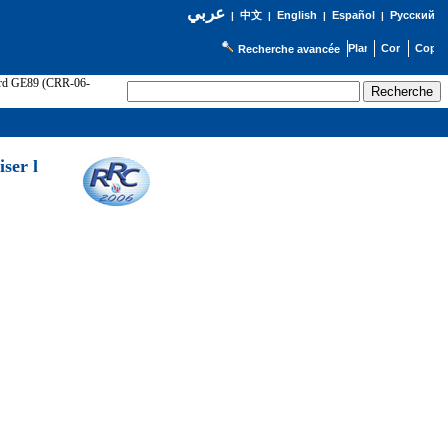
عربي
English
Español
Русский
|
中文
|
|
|
Recherche avancée
cord GE89 (CRR-06-
ser l