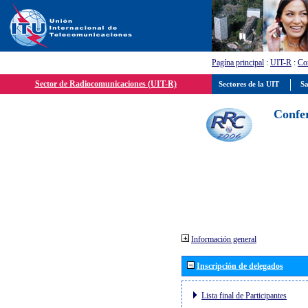
Pagína principal
:
UIT-R
:
Con
Sector de Radiocomunicaciones (UIT-R)
Sectores de la UIT
Sa
Confer
Información general
Inscripción de delegados
Lista final de Participantes