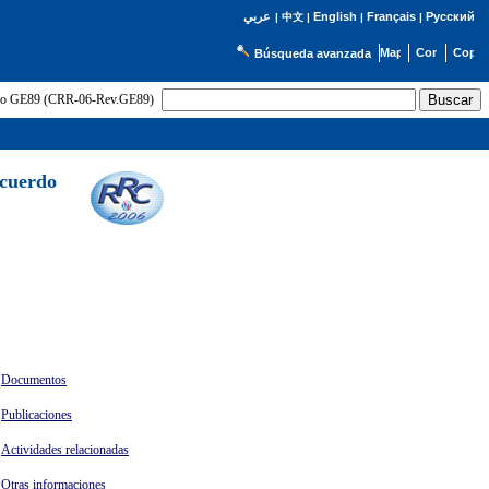
English
Français
Русский
عربي
|
中文
|
|
|
Búsqueda avanzada
uerdo GE89 (CRR-06-Rev.GE89)
Acuerdo
Documentos
Publicaciones
Actividades relacionadas
Otras informaciones