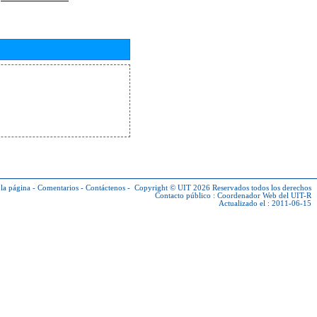
la página
-
Comentarios
-
Contáctenos
-
Copyright © UIT 2026
Reservados todos los derechos
Contacto público :
Coordenador Web del UIT-R
Actualizado el : 2011-06-15