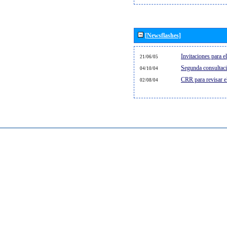
[Newsflashes]
Invitaciones para 
21/06/05
Segunda consultaci
04/10/04
CRR para revisar 
02/08/04