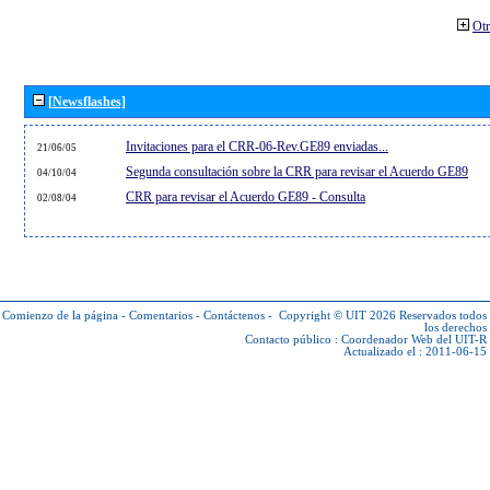
Otr
[Newsflashes]
Invitaciones para el CRR-06-Rev.GE89 enviadas...
21/06/05
Segunda consultación sobre la CRR para revisar el Acuerdo GE89
04/10/04
CRR para revisar el Acuerdo GE89 - Consulta
02/08/04
Comienzo de la página
-
Comentarios
-
Contáctenos
-
Copyright © UIT 2026
Reservados todos
los derechos
Contacto público :
Coordenador Web del UIT-R
Actualizado el : 2011-06-15