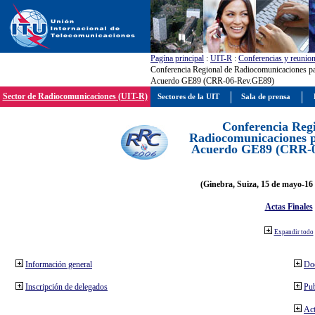
Pagína principal
:
UIT-R
:
Conferencias y reunio
Conferencia Regional de Radiocomunicaciones par
Acuerdo GE89 (CRR-06-Rev.GE89)
Sector de Radiocomunicaciones (UIT-R)
Sectores de la UIT
Sala de prensa
Conferencia Reg
Radiocomunicaciones pa
Acuerdo GE89 (CRR-
(Ginebra, Suiza, 15 de mayo-16 
Actas Finales
Expandir todo
Información general
Do
Inscripción de delegados
Pub
Act