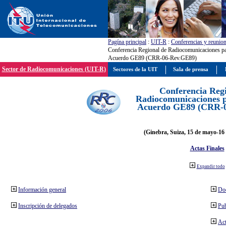
Pagína principal
:
UIT-R
:
Conferencias y reunio
Conferencia Regional de Radiocomunicaciones par
Acuerdo GE89 (CRR-06-Rev.GE89)
Sector de Radiocomunicaciones (UIT-R)
Sectores de la UIT
Sala de prensa
Conferencia Reg
Radiocomunicaciones pa
Acuerdo GE89 (CRR-
(Ginebra, Suiza, 15 de mayo-16 
Actas Finales
Expandir todo
Información general
Do
Inscripción de delegados
Pub
Act