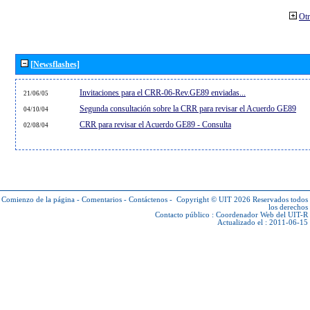
Otr
[Newsflashes]
Invitaciones para el CRR-06-Rev.GE89 enviadas...
21/06/05
Segunda consultación sobre la CRR para revisar el Acuerdo GE89
04/10/04
CRR para revisar el Acuerdo GE89 - Consulta
02/08/04
Comienzo de la página
-
Comentarios
-
Contáctenos
-
Copyright © UIT 2026
Reservados todos
los derechos
Contacto público :
Coordenador Web del UIT-R
Actualizado el : 2011-06-15