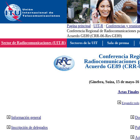
Pagína principal
:
UIT-R
:
Conferencias y reunio
Conferencia Regional de Radiocomunicaciones par
Acuerdo GE89 (CRR-06-Rev.GE89)
Sector de Radiocomunicaciones (UIT-R)
Sectores de la UIT
Sala de prensa
Conferencia Reg
Radiocomunicaciones pa
Acuerdo GE89 (CRR-
(Ginebra, Suiza, 15 de mayo-16 
Actas Finales
Expandir todo
Información general
Do
Inscripción de delegados
Pub
Act