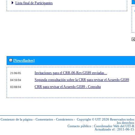
Lista final de Participantes
[Newsflashes]
Invitaciones para el CRR-06-Rev.GE89 enviadas...
21/06/05
Segunda consultación sobre la CRR para revisar el Acuerdo GE89
04/10/04
CRR para revisar el Acuerdo GE89 - Consulta
02/08/04
Comienzo de la página
-
Comentarios
-
Contáctenos
-
Copyright © UIT 2026
Reservados todos
los derechos
Contacto público :
Coordenador Web del UIT-R
Actualizado el : 2011-06-15