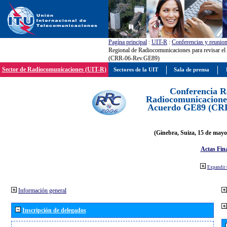
Pagína principal
:
UIT-R
:
Conferencias y reunio
Regional de Radiocomunicaciones para revisar e
(CRR-06-Rev.GE89)
Sector de Radiocomunicaciones (UIT-R)
Sectores de la UIT
Sala de prensa
Conferencia R
Radiocomunicaciones
Acuerdo GE89 (CR
(Ginebra, Suiza, 15 de mayo
Actas Fina
Expandir 
Información general
Inscripción de delegados