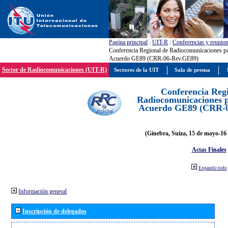
Pagína principal
:
UIT-R
:
Conferencias y reunio
Conferencia Regional de Radiocomunicaciones par
Acuerdo GE89 (CRR-06-Rev.GE89)
Sector de Radiocomunicaciones (UIT-R)
Sectores de la UIT
Sala de prensa
Conferencia Reg
Radiocomunicaciones pa
Acuerdo GE89 (CRR-
(Ginebra, Suiza, 15 de mayo-16 
Actas Finales
Expandir todo
Información general
Inscripción de delegados