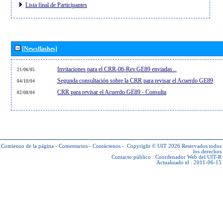
Lista final de Participantes
[Newsflashes]
Invitaciones para el CRR-06-Rev.GE89 enviadas...
21/06/05
Segunda consultación sobre la CRR para revisar el Acuerdo GE89
04/10/04
CRR para revisar el Acuerdo GE89 - Consulta
02/08/04
Comienzo de la página
-
Comentarios
-
Contáctenos
-
Copyright © UIT 2026
Reservados todos
los derechos
Contacto público :
Coordenador Web del UIT-R
Actualizado el : 2011-06-15