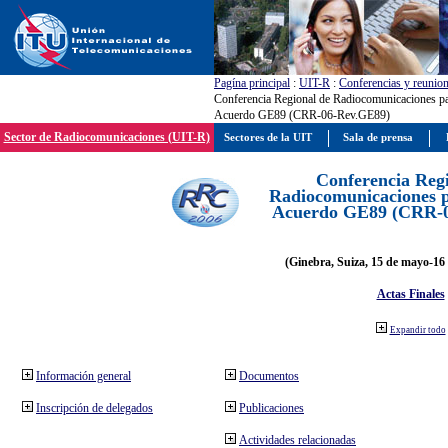
Pagína principal
:
UIT-R
:
Conferencias y reunio
Conferencia Regional de Radiocomunicaciones par
Acuerdo GE89 (CRR-06-Rev.GE89)
Sector de Radiocomunicaciones (UIT-R)
Sectores de la UIT
Sala de prensa
Conferencia Reg
Radiocomunicaciones pa
Acuerdo GE89 (CRR-
(Ginebra, Suiza, 15 de mayo-16 
Actas Finales
Expandir todo
Información general
Documentos
Inscripción de delegados
Publicaciones
Actividades relacionadas