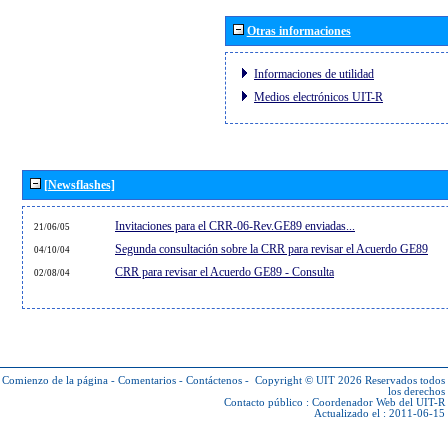
Otras informaciones
Informaciones de utilidad
Medios electrónicos UIT-R
[Newsflashes]
Invitaciones para el CRR-06-Rev.GE89 enviadas...
21/06/05
Segunda consultación sobre la CRR para revisar el Acuerdo GE89
04/10/04
CRR para revisar el Acuerdo GE89 - Consulta
02/08/04
Comienzo de la página
-
Comentarios
-
Contáctenos
-
Copyright © UIT 2026
Reservados todos
los derechos
Contacto público :
Coordenador Web del UIT-R
Actualizado el : 2011-06-15