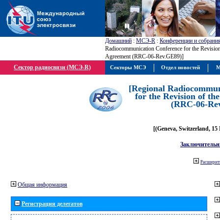
Домашний
:
МСЭ-R
:
Конференции и собрани
Radiocommunication Conference for the Revisio
Agreement (RRC-06-Rev.GE89)]
Сектор радиосвязи (МСЭ-R)
Секторы МСЭ
Отдел новостей
М
[Regional Radiocommun
for the Revision of t
(RRC-06-Re
[(Geneva, Switzerland, 15
Заключительн
Расширить
Общая информация
Регистрация делегатов