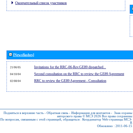
Окончательный список участников
[Newsflashes]
Invitations for the RRC-06-Rev.GE89 dispatched...
21/06/05
Second consultation on the RRC to review the GE89 Agreement
04/10/04
RRC to review the GE89 Agreement - Consultation
02/08/04
Подняться в верхнюю часть
-
Обратная связь
-
Информация для контактов
-
Знак охраны
авторского права © МСЭ 2026
Все права сохранены
По вопросам, связанным с этой страницей, обращаться :
Координатор Web-страницы МСЭ-
R
Обновлено : 2011-06-15