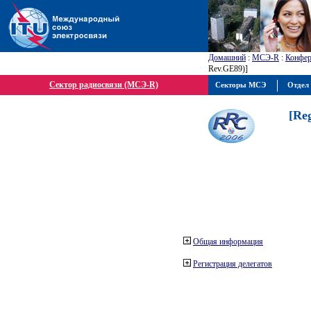
Домашний
:
МСЭ-R
:
Конфер
Rev.GE89)]
Сектор радиосвязи (МСЭ-R)
Секторы МСЭ
Отдел 
[Re
Общая информация
Регистрация делегатов