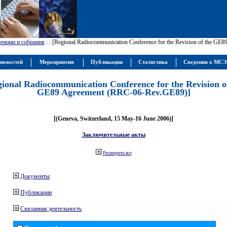
енции и собрания
:
: [Regional Radiocommunication Conference for the Revision of the GE
новостей
Мероприятия
Публикации
Статистика
Сведения о МС
gional Radiocommunication Conference for the Revision o
GE89 Agreement (RRC-06-Rev.GE89)]
[(Geneva, Switzerland, 15 May-16 June 2006)]
Заключительные акты
Расширить все
Документы
Публикации
Связанная деятельность