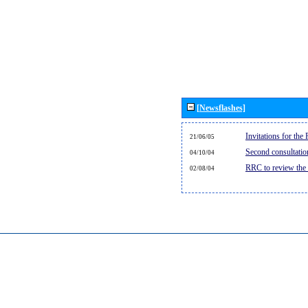
[Newsflashes]
Invitations for th
21/06/05
Second consultati
04/10/04
RRC to review the
02/08/04