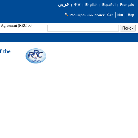
عربي
English
Español
Français
|
中文
|
|
|
Расширенный поиск
89 Agreement (RRC-06-
Э
f the