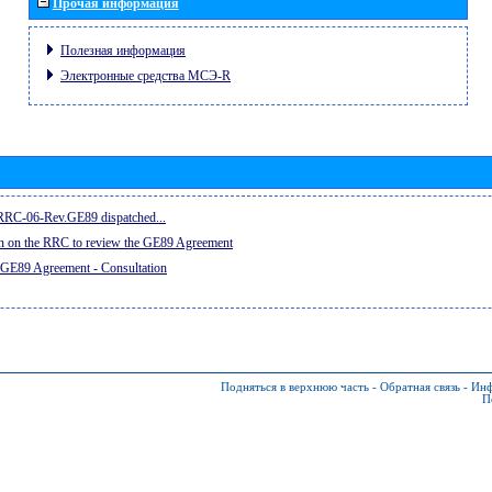
Прочая информация
Полезная информация
Электронные средства МСЭ-R
e RRC-06-Rev.GE89 dispatched...
on on the RRC to review the GE89 Agreement
 GE89 Agreement - Consultation
Подняться в верхнюю часть
-
Обратная связь
-
Инф
П