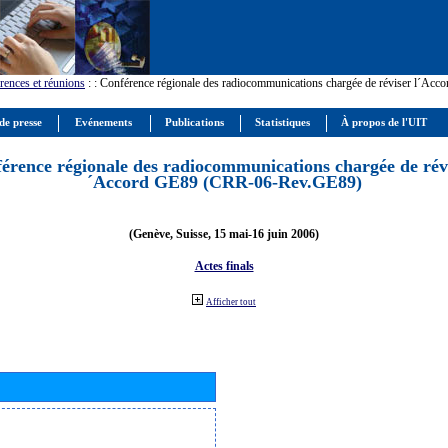
rences et réunions
:
: Conférence régionale des radiocommunications chargée de réviser l´Ac
de presse
Evénements
Publications
Statistiques
À propos de l'UIT
érence régionale des radiocommunications chargée de révi
´Accord GE89 (CRR-06-Rev.GE89)
(Genève, Suisse, 15 mai-16 juin 2006)
Actes finals
Afficher tout