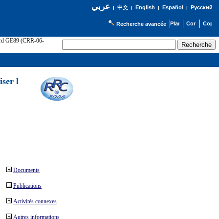
عربي
English
Español
Русский
|
中文
|
|
|
Recherche avancée
cord GE89 (CRR-06-
ser l
Documents
Publications
Activités connexes
Autres informations