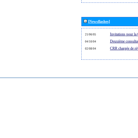
[Newsflashes]
Invitations pour 
21/06/05
Deuxième consultat
04/10/04
CRR chargée de rév
02/08/04