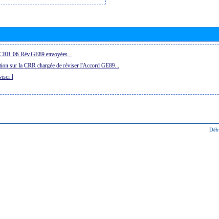
la CRR-06-Rév.GE89 envoyées...
ion sur la CRR chargée de réviser l'Accord GE89...
iser l
Déb