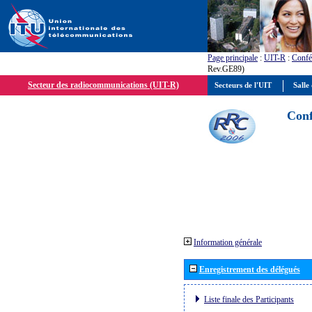
Page principale
:
UIT-R
:
Confé
Rev.GE89)
Secteur des radiocommunications (UIT-R)
Secteurs de l'UIT
Salle 
Conf
Information générale
Enregistrement des délégués
Liste finale des Participants