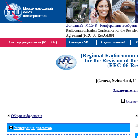
Домашний
:
МСЭ-R
:
Конференции и собрани
Radiocommunication Conference for the Revisio
Agreement (RRC-06-Rev.GE89)]
Сектор радиосвязи (МСЭ-R)
Секторы МСЭ
Отдел новостей
М
[Regional Radiocommun
for the Revision of t
(RRC-06-Re
[(Geneva, Switzerland, 15
Заключительн
Расширить
Общая информация
Регистрация делегатов