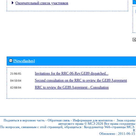
Окончательный список участников
[Newsflashes]
Invitations for the RRC-06-Rev.GE89 dispatched...
21/06/05
Second consultation on the RRC to review the GE89 Agreement
04/10/04
RRC to review the GE89 Agreement - Consultation
02/08/04
Подняться в верхнюю часть
-
Обратная связь
-
Информация для контактов
-
Знак охраны
авторского права © МСЭ 2026
Все права сохранены
По вопросам, связанным с этой страницей, обращаться :
Координатор Web-страницы МСЭ-
R
Обновлено : 2011-06-15